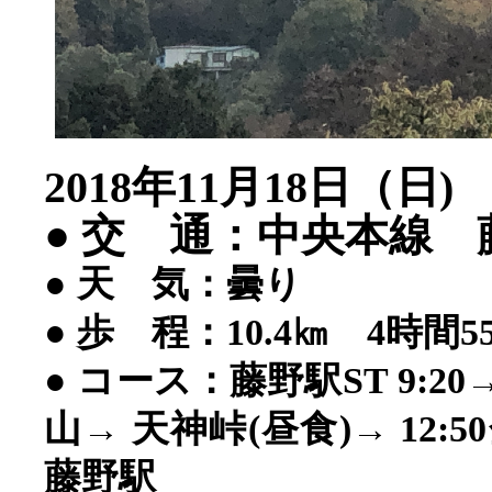
2018年11月18日（日)
● 交 通：中央本線 
● 天 気：曇り
● 歩 程：10.4㎞ 4時間55
● コース：藤野駅ST 9:20
山→ 天神峠(昼食)→ 12:50
藤野駅