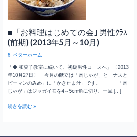
め
て
の
会｣
■「お料理はじめての会｣ 男性ｸﾗｽ
男
(前期) (2013年5月～10月)
性
ｸ
6. ベターホーム
ﾗ
ｽ
「◆ 和菓子教室に続いて、初級男性コースへ」 〔2013
(前
年10月27日〕 今月の献立は「肉じゃが」と「ナスと
期)
ピーマンのみめ」に「かきたま汁」です。 「肉
(2013
じゃが」はジャガイモを4～5cm角に切り、一旦 […]
年
5
続きを読む »
月
～
10