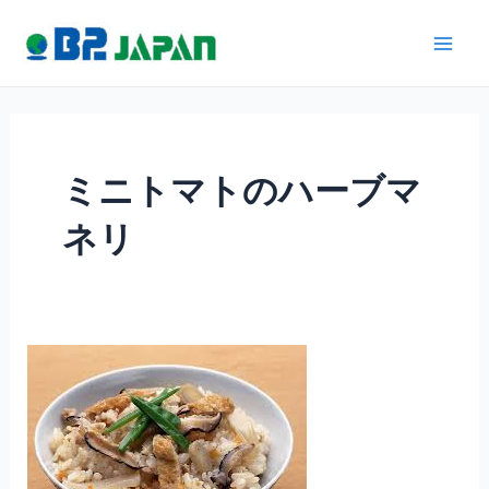
内
Main
容
Men
を
ス
キ
ッ
ミニトマトのハーブマ
プ
ネリ
■「お
料
理
は
じ